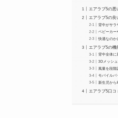
エアラブ5の悪
エアラブ5の良
背中がサラ
ベビーカー
快適なのか
エアラブ5の機
背中全体に
3Dメッシ
風量を段階
モバイルバ
新生児から
エアラブ5口コ