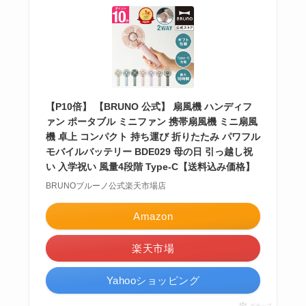
【P10倍】 【BRUNO 公式】 扇風機 ハンディフ
ァン ポータブル ミニファン 携帯扇風機 ミニ扇風
機 卓上 コンパクト 持ち運び 折りたたみ パワフル
モバイルバッテリー BDE029 母の日 引っ越し祝
い 入学祝い 風量4段階 Type-C【送料込み価格】
BRUNOブルーノ公式楽天市場店
Amazon
楽天市場
Yahooショッピング
ポチップ