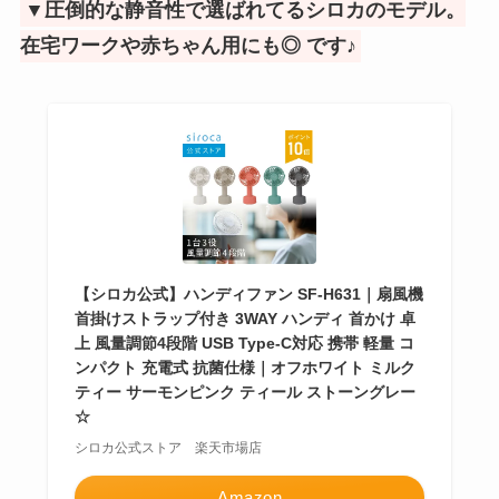
▼圧倒的な静音性で選ばれてるシロカのモデル。
在宅ワークや赤ちゃん用にも◎ です♪
【シロカ公式】ハンディファン SF-H631｜扇風機
首掛けストラップ付き 3WAY ハンディ 首かけ 卓
上 風量調節4段階 USB Type-C対応 携帯 軽量 コ
ンパクト 充電式 抗菌仕様｜オフホワイト ミルク
ティー サーモンピンク ティール ストーングレー
☆
シロカ公式ストア 楽天市場店
Amazon