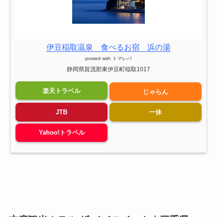
伊豆稲取温泉 食べるお宿 浜の湯
posted with
トマレバ
静岡県賀茂郡東伊豆町稲取1017
楽天トラベル
じゃらん
JTB
一休
Yahoo!トラベル