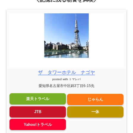
ザ タワーホテル ナゴヤ
posted with
トマレバ
愛知県名古屋市中区錦3丁目6-15先
楽天トラベル
じゃらん
JTB
一休
Yahoo!トラベル