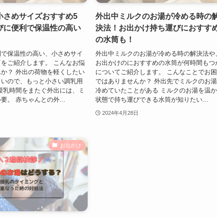
小さめサイズおすすめ5
外出中ミルクのお湯が冷める時の
びに便利で保温性の高い
決法！お出かけ持ち運びにおすす
の水筒も！
利で保温性の高い、小さめサイ
外出中ミルクのお湯が冷める時の解決法や
をご紹介します。 こんなお悩
お出かけのにおすすめの水筒が何時間もつ
か？ 外出の荷物を軽くしたい
についてご紹介します。 こんなことでお
大きいので、もっと小さい調乳用
ではありませんか？ 外出先でミルクのお
授乳時間をまたぐ外出には、ミ
冷めていたことがある ミルクのお湯を温
要。 赤ちゃんとの外...
状態で持ち運びできる水筒が知りたい...
2024年4月28日
お出かけ