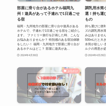
部屋に滑り台があるホテル福岡九
調乳用水筒
州！遊具があって子連れで1日過ごせ
選！持ち運
る宿
もの
福岡・九州地方の部屋に滑り台や遊具がある
持ち運びに便
ホテルで、子連れで1日過ごせる宿をご紹介し
ズの調乳用水筒
ます。 ファミリー旅行を計画した時、こんな
みはありません
お悩みありませんか？ 特別感のある宿泊体験
500mLだと
をしたい！ 福岡・九州地方で部屋に滑り台が
水筒が欲しい 
あるホテルはどこ？ 部屋に遊具があ...
ルクの用意が必
2024年4月30日
2024年4月29日
お出かけ