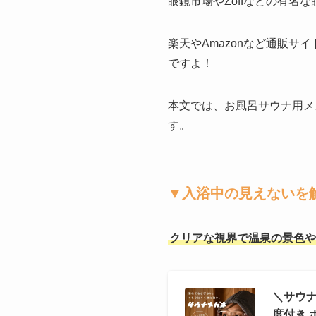
眼鏡市場やZoffなどの有
楽天やAmazonなど通販
ですよ！
本文では、お風呂サウナ用メ
す。
▼入浴中の見えないを
クリアな視界で温泉の景色や
＼サウナで
度付き ボ