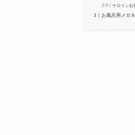
ケロリンお
お風呂用メガネど