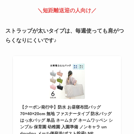
＼短距離送迎の人向け／
ストラップが太いタイプは、毎週使っても肩がつ
らくなりにくいです♪
【クーポン発行中】防水 お昼寝布団バッグ
70×40×20cm 無地 ファスナータイプ 防水バッグ
はっ水バッグ 単品 ネームタグ ネームワッペン シ
ンプル 保育園 幼稚園 入園準備 ノンキャラ un
doudou メール便発送(ポスト投函) NP