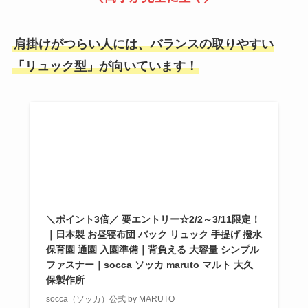
肩掛けがつらい人には、バランスの取りやすい
「リュック型」が向いています！
＼ポイント3倍／ 要エントリー☆2/2～3/11限定！
｜日本製 お昼寝布団 バック リュック 手提げ 撥水
保育園 通園 入園準備｜背負える 大容量 シンプル
ファスナー｜socca ソッカ maruto マルト 大久
保製作所
socca（ソッカ）公式 by MARUTO